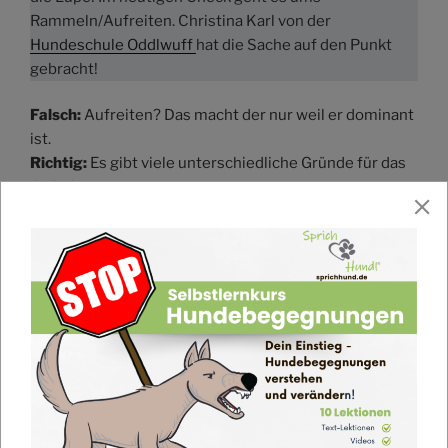
Rammeln/Aufreiten. Christina Karl von der
Hundeschule Oddlwuff
hat die Sache auf den Punkt
gebracht!
Falsch:
Aufreiten? Das macht der nur weil er dominant
ist.
Richtig:
Es gibt viele unterschiedliche Gründe für das
Aufreiten.
Aufreiten gehört zu den normalen Verhaltensweisen
des Hundes. Es gibt viele verschiedene Gründe für das
Aufreiten, jedoch wissen wir oft in den einzelnen
Situationen nicht genau, warum es dazu kommt.
Aufreiten kommt bei der Fortpflanzung, bei starker
Erregung, bei Aufregung, bei Angst, sowie bei
Übersprungsverhalten vor. Aber auch bei
Aggressionen oder Ressourcenverteidigung kann es
auftreten.