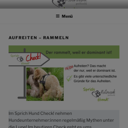
Zum
Inhalt
Menü
springen
AUFREITEN – RAMMELN
Im Sprich Hund Check! nehmen
Hundeunternehmer:innen regelmäßig Mythen unter
die Lupe! Im heutigen Check geht es ums