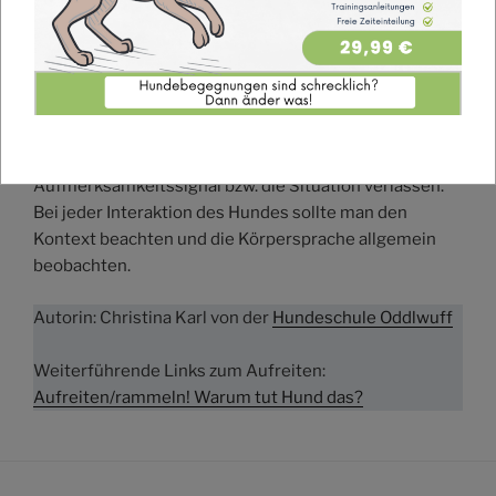
Man kann es jedoch nicht in dominantes Verhalten
einordnen. Vielleicht machen Hunde es auch einfach,
weil sie es können oder weil es Spaß macht.
Unterbinden sollte man dieses Verhalten dann, wenn
sich einer der Beteiligten unwohl damit fühlt. Dies
gelingt durch Umorientierung oder
Aufmerksamkeitssignal bzw. die Situation verlassen.
Bei jeder Interaktion des Hundes sollte man den
Kontext beachten und die Körpersprache allgemein
beobachten.
Autorin: Christina Karl von der
Hundeschule Oddlwuff
Weiterführende Links zum Aufreiten:
Aufreiten/rammeln! Warum tut Hund das?